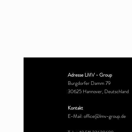
Adresse LMV - Group
Burgdorfer Damm 79
30625 Hannover, Deutschland
Kontakt
E-Mail:
office@lmv-group.de